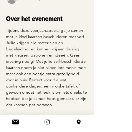
Over het evenement
Tijdens deze voorjaarsspecial ga je samen 
met je kind kaarsen beschilderen met verf. 
Jullie krijgen alle materialen en 
begeleiding, en kunnen vrij aan de slag 
met kleuren, patronen en ideeën. Geen 
ervaring nodig! Met jullie zelf-beschilderde 
kaarsen neem je niet alleen iets moois mee, 
maar ook een beetje extra gezelligheid 
voor in huis. Perfect voor die wat 
donkerdere dagen, een vrolijke tafel, of 
gewoon omdat het leuk is om iets unieks te 
hebben dat je samen hebt gemaakt. Er zijn 
vier kaarsen per persoon.
De workshop wordt gegeven door Laura 
van Zoiets Leuks, bekend van haar 
creatieve workshops en gezellige 