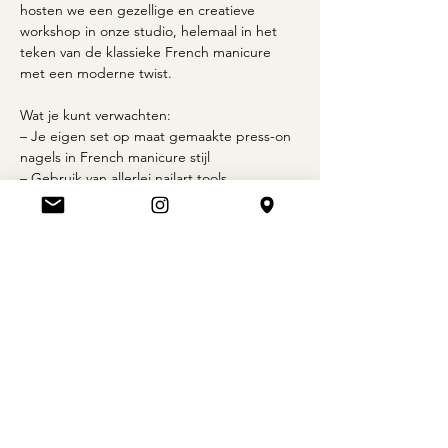
hosten we een gezellige en creatieve 
workshop in onze studio, helemaal in het 
teken van de klassieke French manicure 
met een moderne twist.
Wat je kunt verwachten:
– Je eigen set op maat gemaakte press-on 
nagels in French manicure stijl
– Gebruik van allerlei nailart tools, 
waaronder glitters, chrome, stickers en 
meer
– Verpakking en glue tabs om je set mee 
naar huis te nemen
Meer weergeven
Deel dit evenement