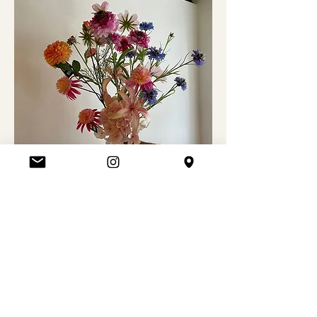
De bloemen worden voor jullie verzorgd!  
Zo kunnen we direct aan de slag in het 
Clubhuis met schoonmaken, schikken en 
draaien. Je leert hoe je jouw boeket in 
balans brengt en gaat naar huis met een 
boeket in jouw stijl, ter waarde van 
ongeveer €20.