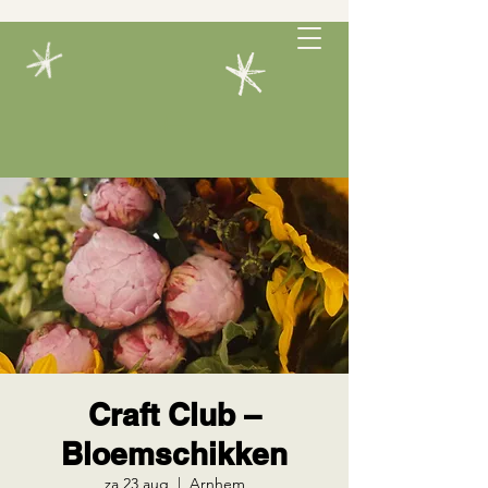
Craft Club –
Bloemschikken
za 23 aug
  |  
Arnhem