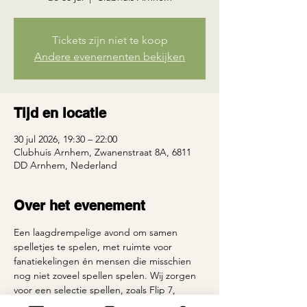
Tickets zijn niet te koop
Andere evenementen bekijken
Tijd en locatie
30 jul 2026, 19:30 – 22:00
Clubhuis Arnhem, Zwanenstraat 8A, 6811
DD Arnhem, Nederland
Over het evenement
Een laagdrempelige avond om samen 
spelletjes te spelen, met ruimte voor 
fanatiekelingen én mensen die misschien 
nog niet zoveel spellen spelen. Wij zorgen 
voor een selectie spellen, zoals Flip 7, 
Hitster, Codenames, Quickstop en meer. 