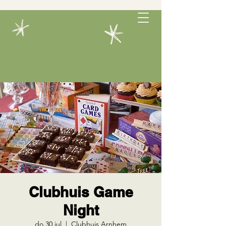
Clubhuis Game
Night
do 30 jul
  |  
Clubhuis Arnhem