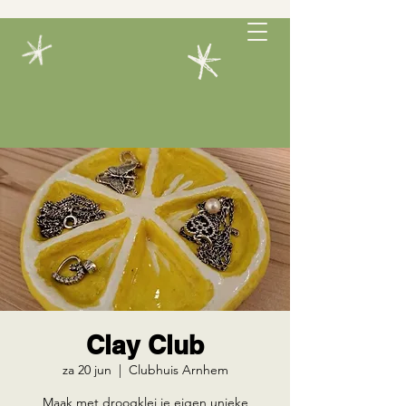
Clay Club
za 20 jun
  |  
Clubhuis Arnhem
Maak met droogklei je eigen unieke