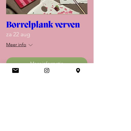
Borrelplank verven
za 22 aug
Meer info
Meer informatie